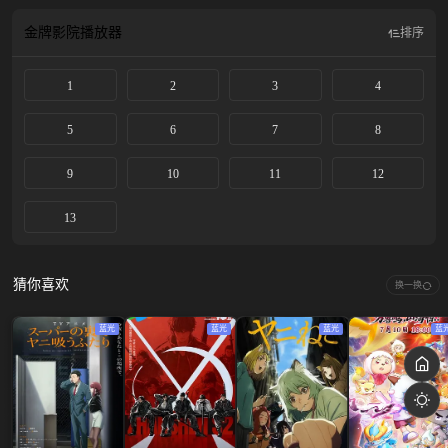
于是可可便临摹起了自己还是孩童时一位自称魔法师的神秘男子卖给她的一本绘
本，不料却用出了强大而危险的禁忌魔法，将自己的母亲与房子都变成了石头。
金牌影院
播放器
排序
发现了自己不小心将魔法真相泄露而返回寻找可可的奇弗利看到禁忌魔法所造成
的惨状，决心将她收为自己的徒弟，解开「绘本」之谜，帮助她将自己的母亲恢
1
2
3
4
复原状。
5
6
7
8
9
10
11
12
13
猜你喜欢
换一换
蓝光
蓝光
蓝光
蓝