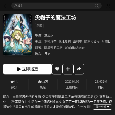
八仙！
尖帽子的魔法工坊
动画
导演：
渡边步
主演：
本村玲奈
花江夏树
山村响
陽木くるみ
月城日
别名：
魔法帽的工房
WitchHatAtelier
语言：
日语
立即播放
2026.04.06
23分32秒
7.3
5.5万
评分
热度
上映时间
时间
简介：
由白滨鸥创作的漫画《#尖帽子的魔法工坊#(#魔法帽的工房#)》宣布动画
化~ 【故事简介】 生活在一个偏远村庄的少女可可一直渴望成为一名魔法师，但
是这个世界只有出生就是魔法师的人才能成为魔法师。在一次偶然
事故中，可可不小心看到了魔法师奇弗利施展魔法的过程，发现了魔法的真相。